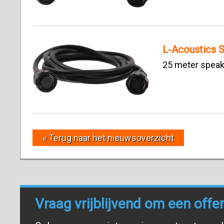
L-Acoustics 
25 meter speak
« Terug naar het nieuwsoverzicht
Vraag vrijblijvend om een offe