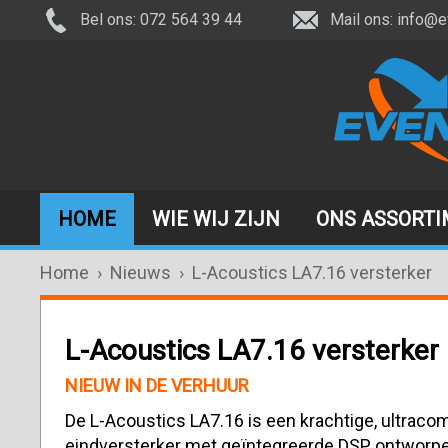
Bel ons: 072 564 39 44
Mail ons:
info@e
HOME
WIE WIJ ZIJN
ONS ASSORT
Home
›
Nieuws
›
L-Acoustics LA7.16 versterker
L-Acoustics LA7.16 versterker
NIEUW IN DE VERHUUR
De L-Acoustics LA7.16 is een krachtige, ultrac
eindversterker met geïntegreerde DSP, ontworp