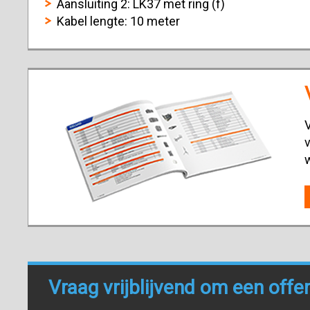
Aansluiting 2: LK37 met ring (f)
Kabel lengte: 10 meter
V
v
Vraag vrijblijvend om een offe