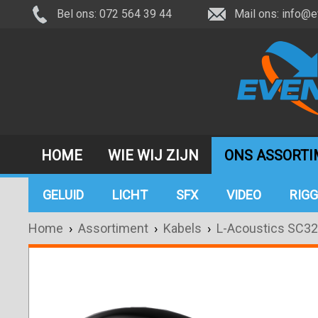
Bel ons: 072 564 39 44
Mail ons:
info@e
HOME
WIE WIJ ZIJN
ONS ASSORT
GELUID
LICHT
SFX
VIDEO
RIGG
Home
›
Assortiment
›
Kabels
›
L-Acoustics SC32