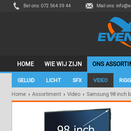
Bel ons: 072 564 39 44
Mail ons:
info@e
HOME
WIE WIJ ZIJN
ONS ASSORT
GELUID
LICHT
SFX
VIDEO
RIGG
Home
›
Assortiment
›
Video
›
Samsung 98 inch b