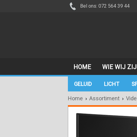
Bel ons: 072 564 39 44
HOME
WIE WIJ ZI
GELUID
LICHT
S
Home
›
Assortiment
›
Vide