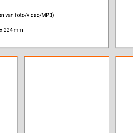
en van foto/video/MP3)
)
 x 224 mm