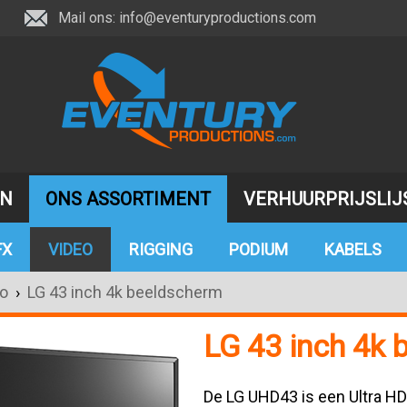
Mail ons:
info@eventuryproductions.com
JN
ONS ASSORTIMENT
VERHUURPRIJSLIJ
FX
VIDEO
RIGGING
PODIUM
KABELS
o
›
LG 43 inch 4k beeldscherm
LG 43 inch 4k
De LG UHD43 is een
Ultra HD