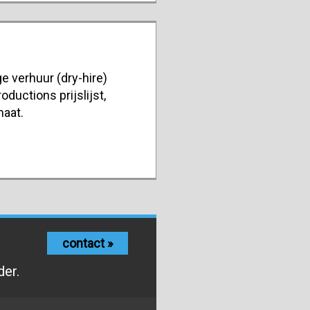
e verhuur (dry-hire)
oductions prijslijst,
maat.
contact »
der.