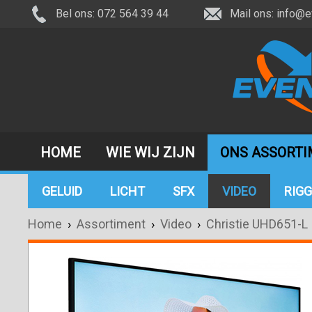
Bel ons: 072 564 39 44
Mail ons:
info@e
HOME
WIE WIJ ZIJN
ONS ASSORT
GELUID
LICHT
SFX
VIDEO
RIGG
Home
›
Assortiment
›
Video
›
Christie UHD651-L