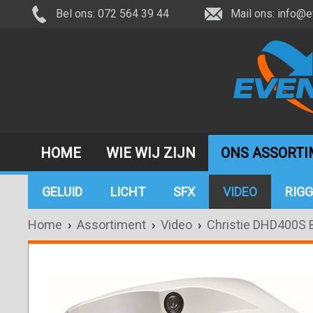
Bel ons: 072 564 39 44
Mail ons:
info@e
HOME
WIE WIJ ZIJN
ONS ASSORT
GELUID
LICHT
SFX
VIDEO
RIGG
Home
›
Assortiment
›
Video
›
Christie DHD400S