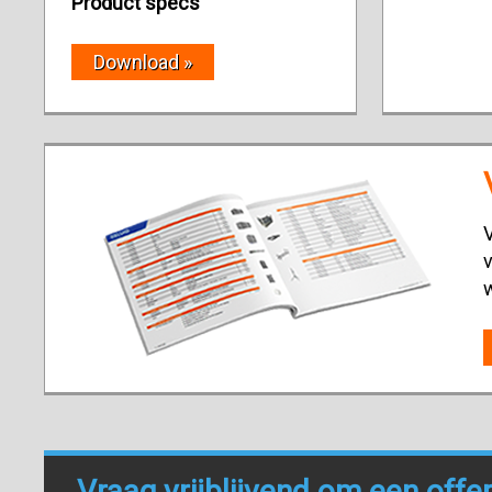
Product specs
Download »
V
v
Vraag vrijblijvend om een offe