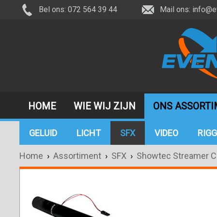
Bel ons: 072 564 39 44
Mail ons:
info@e
HOME
WIE WIJ ZIJN
ONS ASSORT
GELUID
LICHT
SFX
VIDEO
RIGG
Home
›
Assortiment
›
SFX
›
Showtec Streamer 