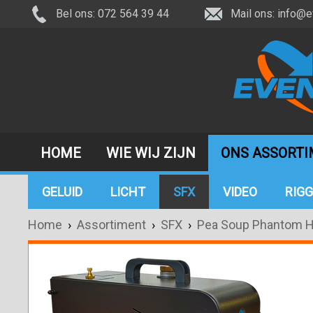
Bel ons: 072 564 39 44
Mail ons:
info@e
HOME
WIE WIJ ZIJN
ONS ASSORT
GELUID
LICHT
SFX
VIDEO
RIGG
Home
›
Assortiment
›
SFX
›
Pea Soup Phantom 