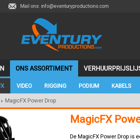
Mail ons:
info@eventuryproductions.com
JN
ONS ASSORTIMENT
VERHUURPRIJSLIJ
FX
VIDEO
RIGGING
PODIUM
KABELS
›
MagicFX Power Drop
MagicFX Powe
De MagicFX Power Drop is ee