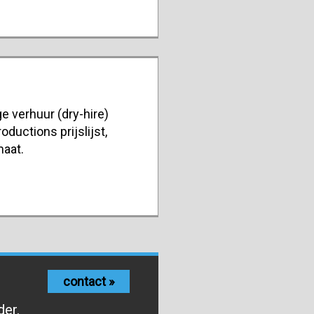
e verhuur (dry-hire)
oductions prijslijst,
maat.
contact »
der.