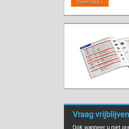
Download »
Vraag vrijblijv
Ook wanneer u niet pr