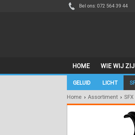
Bel ons: 072 564 39 44
HOME
WIE WIJ ZI
GELUID
LICHT
S
Home
›
Assortiment
›
SFX