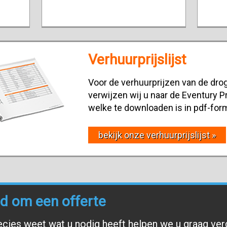
Verhuurprijslijst
Voor de verhuurprijzen van de drog
verwijzen wij u naar de Eventury Pr
welke te downloaden is in pdf-for
bekijk onze verhuurprijslijst »
end om een offerte
ecies weet wat u nodig heeft helpen we u graag ver