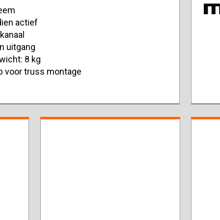
teem
dien actief
 kanaal
n uitgang
icht: 8 kg
p voor truss montage