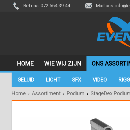
Bel ons: 072 564 39 44
Mail ons:
info@e
HOME
WIE WIJ ZIJN
ONS ASSORT
GELUID
LICHT
SFX
VIDEO
RIGG
Home
›
Assortiment
›
Podium
›
StageDex Podiu