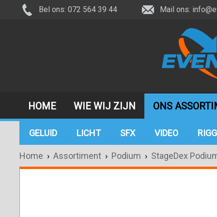
Bel ons: 072 564 39 44
Mail ons:
info@e
HOME
WIE WIJ ZIJN
ONS ASSORT
GELUID
LICHT
SFX
VIDEO
RIGG
Home
›
Assortiment
›
Podium
›
StageDex Podiu