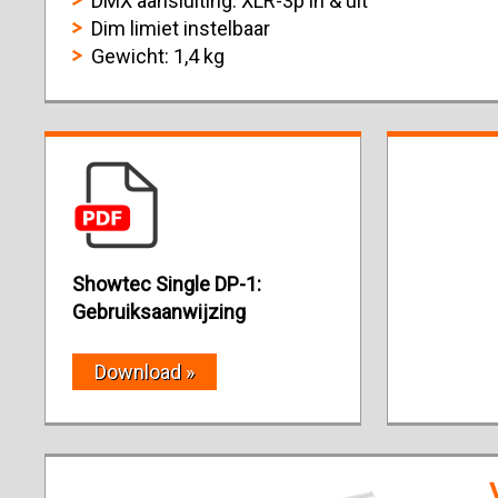
DMX aansluiting: XLR-3p in & uit
Dim limiet instelbaar
Gewicht: 1,4 kg
Showtec Single DP-1:
Gebruiksaanwijzing
Download »