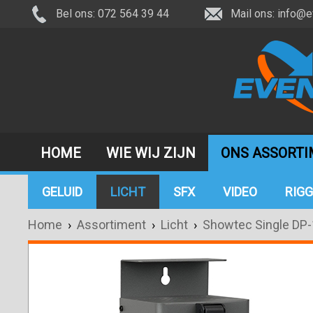
Bel ons: 072 564 39 44
Mail ons:
info@e
HOME
WIE WIJ ZIJN
ONS ASSORT
GELUID
LICHT
SFX
VIDEO
RIGG
Home
›
Assortiment
›
Licht
›
Showtec Single DP-