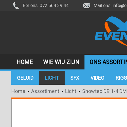
Bel ons: 072 564 39 44
Mail ons:
info@e
HOME
WIE WIJ ZIJN
ONS ASSORT
GELUID
LICHT
SFX
VIDEO
RIGG
Home
›
Assortiment
›
Licht
›
Showtec DB 1-4 DM