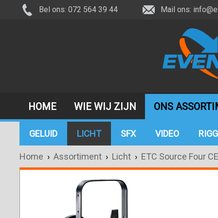
Bel ons: 072 564 39 44
Mail ons:
info@e
HOME
WIE WIJ ZIJN
ONS ASSORT
GELUID
LICHT
SFX
VIDEO
RIGG
Home
›
Assortiment
›
Licht
›
ETC Source Four C