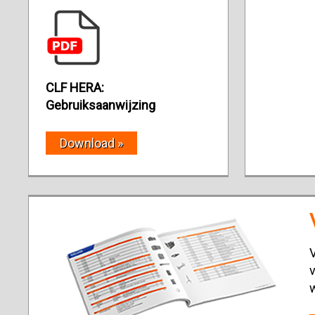
CLF HERA:
Gebruiksaanwijzing
Download »
V
v