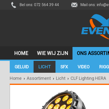
Bel ons: 072 564 39 44
Mail ons:
info@e
HOME
WIE WIJ ZIJN
ONS ASSORT
GELUID
LICHT
SFX
VIDEO
RIGG
Home
›
Assortiment
›
Licht
›
CLF Lighting HERA