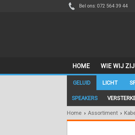
Bel ons: 072 564 39 44
HOME
WIE WIJ ZI
GELUID
LICHT
S
SPEAKERS
VERSTERK
Home
›
Assortiment
›
Kabe