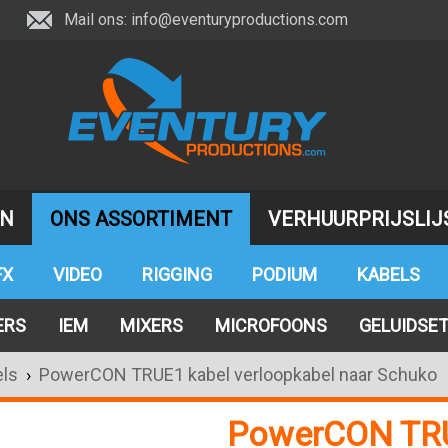
Mail ons:
info@eventuryproductions.com
JN
ONS ASSORTIMENT
VERHUURPRIJSLIJ
FX
VIDEO
RIGGING
PODIUM
KABELS
ERS
IEM
MIXERS
MICROFOONS
GELUIDSE
ls
›
PowerCON TRUE1 kabel verloopkabel naar Schuko
PowerCON TRU