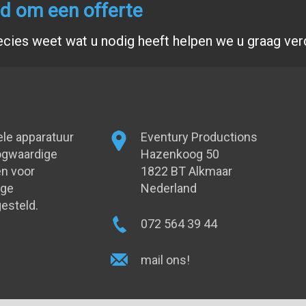
end om een offerte
ecies weet wat u nodig heeft helpen we u graag ver
ele apparatuur
Eventury Productions
oogwaardige
Hazenkoog 50
n voor
1822 BT Alkmaar
oge
Nederland
esteld.
072 564 39 44
mail ons!