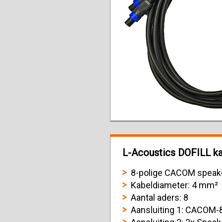
L-Acoustics DOFILL kab
8-polige CACOM speake
Kabeldiameter: 4 mm²
Aantal aders: 8
Aansluiting 1: CACOM-8