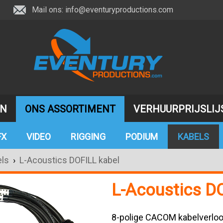
Mail ons:
info@eventuryproductions.com
JN
ONS ASSORTIMENT
VERHUURPRIJSLIJ
FX
VIDEO
RIGGING
PODIUM
KABELS
ls
›
L-Acoustics DOFILL kabel
L-Acoustics D
8-polige CACOM kabelverlo