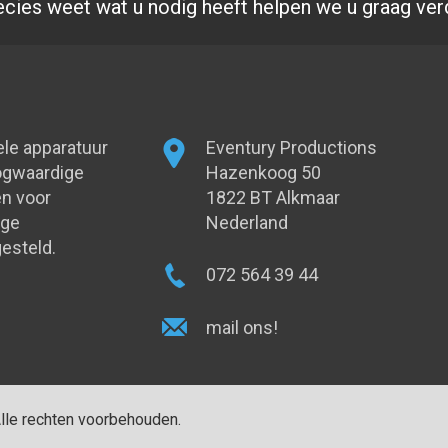
ecies weet wat u nodig heeft helpen we u graag ver
ele apparatuur
Eventury Productions
oogwaardige
Hazenkoog 50
n voor
1822 BT Alkmaar
oge
Nederland
esteld.
072 564 39 44
mail ons!
Alle rechten voorbehouden.