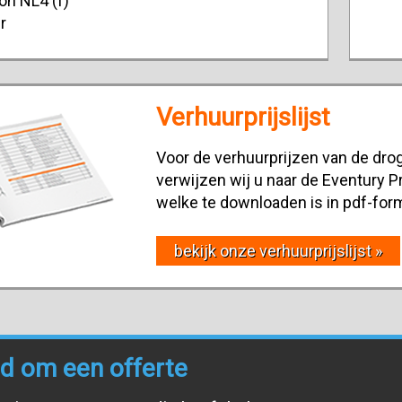
on NL4 (f)
r
Verhuurprijslijst
Voor de verhuurprijzen van de drog
verwijzen wij u naar de Eventury Pr
welke te downloaden is in pdf-for
bekijk onze verhuurprijslijst »
end om een offerte