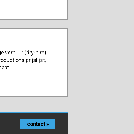
e verhuur (dry-hire)
oductions prijslijst,
maat.
contact »