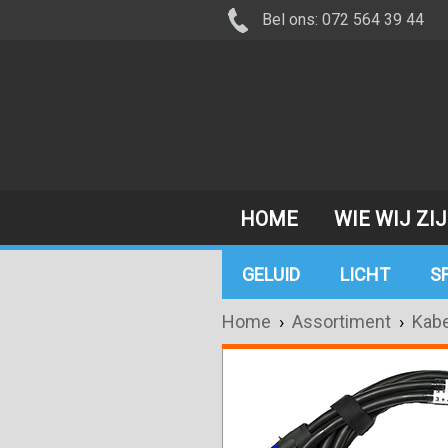
Bel ons: 072 564 39 44
HOME
WIE WIJ ZI
GELUID
LICHT
S
Home
›
Assortiment
›
Kabe