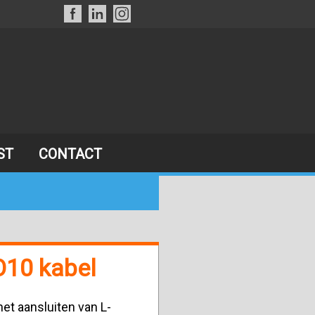
ST
CONTACT
O10 kabel
et aansluiten van L-