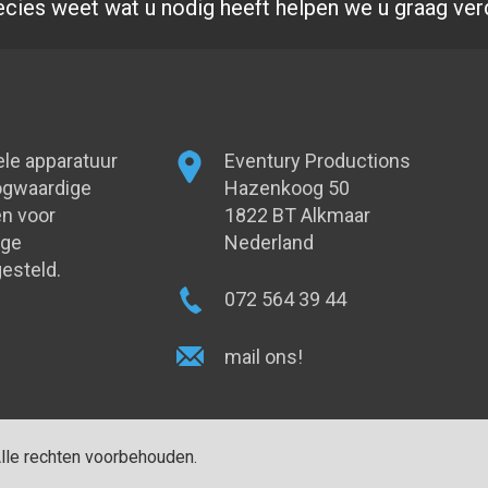
ecies weet wat u nodig heeft helpen we u graag ver
ele apparatuur
Eventury Productions
oogwaardige
Hazenkoog 50
n voor
1822 BT Alkmaar
oge
Nederland
esteld.
072 564 39 44
mail ons!
Alle rechten voorbehouden.