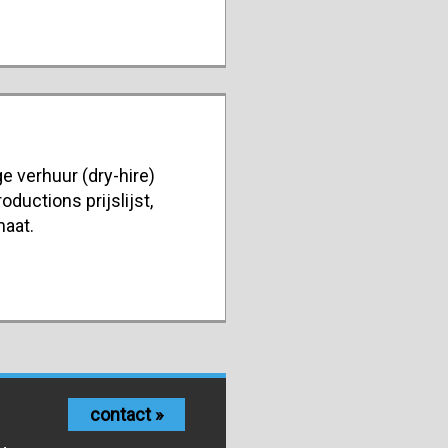
e verhuur (dry-hire)
oductions prijslijst,
maat.
contact »