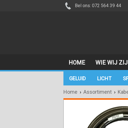
Bel ons: 072 564 39 44
HOME
WIE WIJ ZI
GELUID
LICHT
S
Home
›
Assortiment
›
Kabe