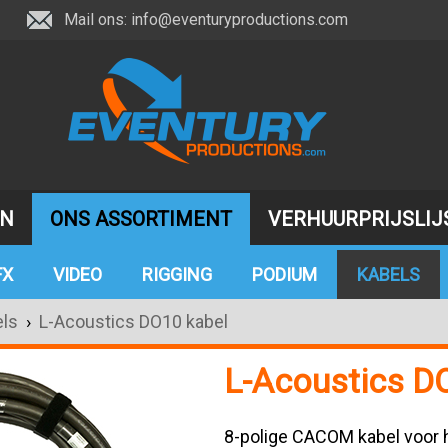
Mail ons:
info@eventuryproductions.com
JN
ONS ASSORTIMENT
VERHUURPRIJSLIJ
FX
VIDEO
RIGGING
PODIUM
KABELS
ls
›
L-Acoustics DO10 kabel
L-Acoustics D
8-polige CACOM kabel voor h