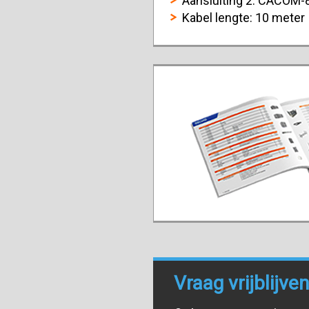
Aansluiting 2: CACOM-8
Kabel lengte: 10 meter
Vraag vrijblijv