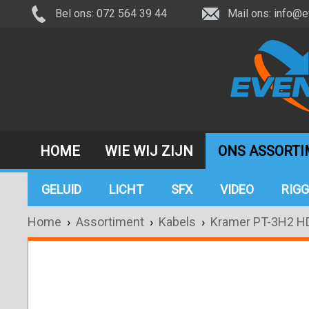
Bel ons: 072 564 39 44
Mail ons:
info@e
HOME
WIE WIJ ZIJN
ONS ASSORT
GELUID
LICHT
SFX
VIDEO
RIGG
Home
›
Assortiment
›
Kabels
›
Kramer PT-3H2 H