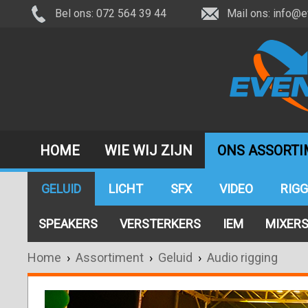
Bel ons: 072 564 39 44
Mail ons:
info@e
HOME
WIE WIJ ZIJN
ONS ASSORT
GELUID
LICHT
SFX
VIDEO
RIGG
SPEAKERS
VERSTERKERS
IEM
MIXER
Home
›
Assortiment
›
Geluid
›
Audio rigging