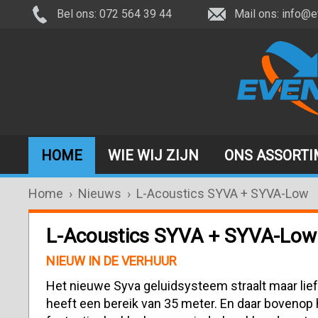
Bel ons: 072 564 39 44
Mail ons:
info@e
HOME
WIE WIJ ZIJN
ONS ASSORT
Home
›
Nieuws
›
L-Acoustics SYVA + SYVA-Low
L-Acoustics SYVA + SYVA-Low
NIEUW IN DE VERHUUR
Het nieuwe Syva geluidsysteem straalt maar lief
heeft een bereik van 35 meter. En daar bovenop 