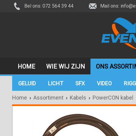
Bel ons: 072 564 39 44
Mail ons:
info@e
HOME
WIE WIJ ZIJN
ONS ASSORT
GELUID
LICHT
SFX
VIDEO
RIGG
Home
›
Assortiment
›
Kabels
›
PowerCON kabel