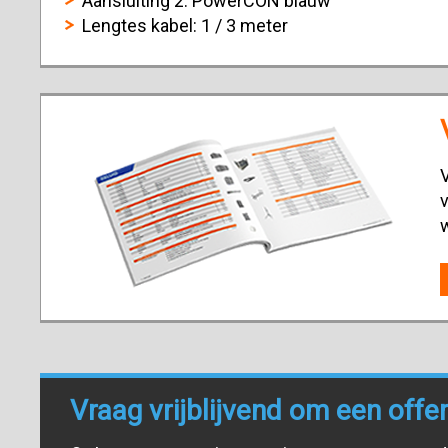
Aansluiting 2: PowerCON blauw
Lengtes kabel: 1 / 3 meter
V
v
Vraag vrijblijvend om een offe